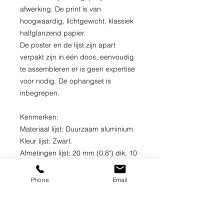
afwerking. De print is van 
hoogwaardig, lichtgewicht, klassiek 
halfglanzend papier. 

De poster en de lijst zijn apart 
verpakt zijn in één doos, eenvoudig 
te assembleren er is geen expertise 
voor nodig. De ophangset is 
inbegrepen.

Kenmerken: 

Materiaal lijst: Duurzaam aluminium.

Kleur lijst: Zwart.

Afmetingen lijst: 20 mm (0,8") dik, 10 
mm (0,4") breed.

Papiergewicht: 170 gsm (65 lb) voor 
Phone
Email
een lichtgewicht maar duurzame 
afdruk.

Papierafwerking: Halfglanzend.
