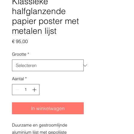
Klassieke
halfglanzende
papier poster met
metalen lijst
Prijs
€ 95,00
Grootte
*
Aantal
*
In winkelwagen
Duurzame en gestroomlijnde 
aluminium lijst met gepolijste 