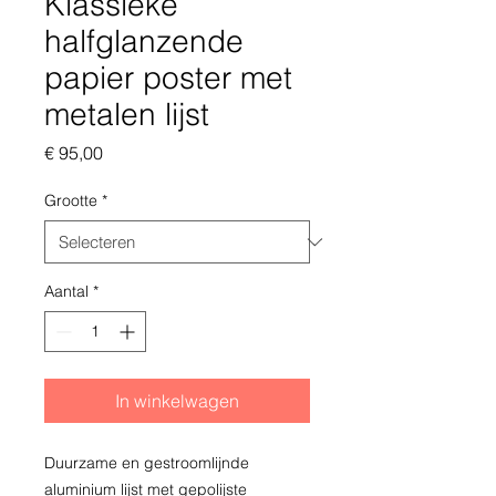
Klassieke
halfglanzende
papier poster met
metalen lijst
Prijs
€ 95,00
Grootte
*
Aantal
*
In winkelwagen
Duurzame en gestroomlijnde 
aluminium lijst met gepolijste 