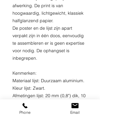
afwerking. De print is van 
hoogwaardig, lichtgewicht, klassiek 
halfglanzend papier. 

De poster en de lijst zijn apart 
verpakt zijn in één doos, eenvoudig 
te assembleren er is geen expertise 
voor nodig. De ophangset is 
inbegrepen.

Kenmerken: 

Materiaal lijst: Duurzaam aluminium.

Kleur lijst: Zwart.

Afmetingen lijst: 20 mm (0,8") dik, 10 
mm (0,4") breed.

Papiergewicht: 170 gsm (65 lb) voor 
Phone
Email
een lichtgewicht maar duurzame 
afdruk.

Papierafwerking: Halfglanzend.
