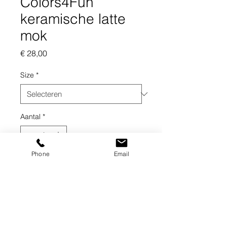
Colors4Fun
keramische latte
mok
Prijs
€ 28,00
Size
*
Aantal
*
Phone
Email
In winkelwagen
Een keramische latte mok van 500ml, 
perfect voor ieder moment van de 
dag. De mok is vaatwasser en 